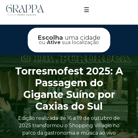
☰
Escolha
uma cidade
ou
Ative
sua localização
Torresmofest 2025: A
Passagem do
Gigante Suíno por
Caxias do Sul
Edição realizada de 16 a 19 de outubro de
2025 transformou o Shopping Villagio no
palco da gastronomia e música ao vivo