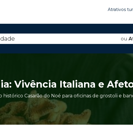
Atrativos tu
idade
ou
A
a: Vivência Italiana e Afe
o histórico Casarão do Noé para oficinas de grostoli e ba