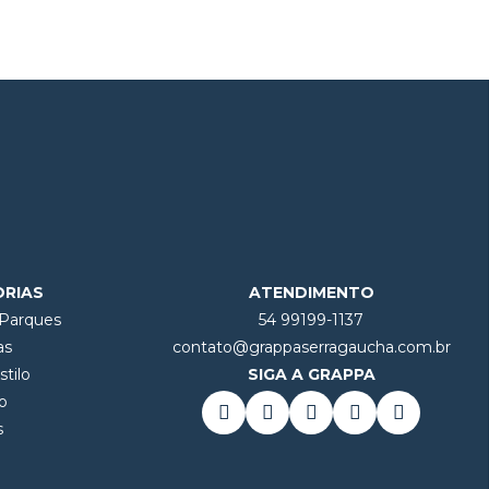
ORIAS
ATENDIMENTO
 Parques
54 99199-1137
as
contato@grappaserragaucha.com.br
tilo
SIGA A GRAPPA
o
s
l