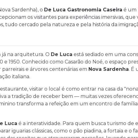
Nova Sardenha), o
De Luca Gastronomia Caseira
é um r
ecepcionam os visitantes para experiências imersivas, que
os, tudo cercado pela natureza e pela história da imigraç
já na arquitetura. O
De Luca
está sediado em uma con
30 e 1950. Conhecido como Casarão do Noé, o espaço pres
parreirais e árvores centenárias em
Nova Sardenha
. É
ção italiana.
staurante, visitar o local é como entrar na casa da "nona
 viva a tradição de receber bem — muitas vezes oferece
minino transforma a refeição em um encontro de família
e Luca
é a interatividade. Para quem busca turismo de ex
rar iguarias clássicas, como o pão piadina, a fortaia e o 