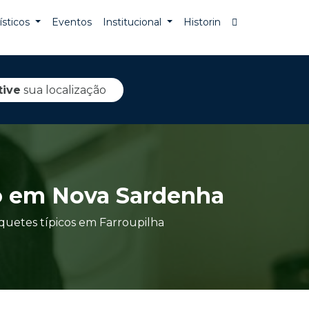
rísticos
Eventos
Institucional
Historin
tive
sua localização
to em Nova Sardenha
nquetes típicos em Farroupilha