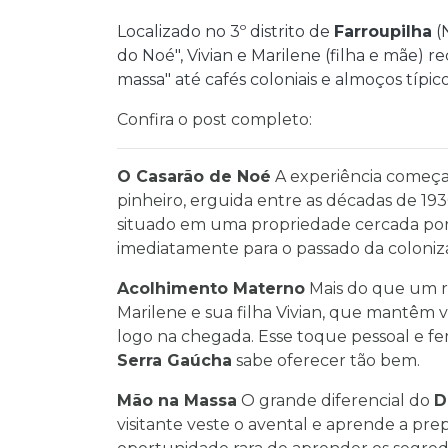
Localizado no 3º distrito de
Farroupilha
(
do Noé", Vivian e Marilene (filha e mãe) r
massa" até cafés coloniais e almoços típic
Confira o post completo:
O Casarão de Noé
A experiência começa 
pinheiro, erguida entre as décadas de 19
situado em uma propriedade cercada por 
imediatamente para o passado da coloniza
Acolhimento Materno
Mais do que um re
Marilene e sua filha Vivian, que mantêm
logo na chegada. Esse toque pessoal e fe
Serra Gaúcha
sabe oferecer tão bem.
Mão na Massa
O grande diferencial do
D
visitante veste o avental e aprende a prepa