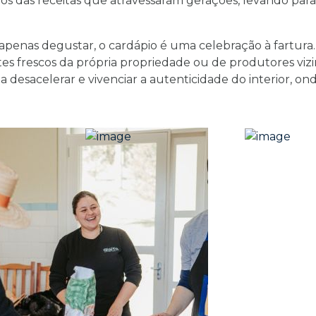
s das receitas que atravessaram gerações, levando para
penas degustar, o cardápio é uma celebração à fartura. 
ntes frescos da própria propriedade ou de produtores viz
desacelerar e vivenciar a autenticidade do interior, on