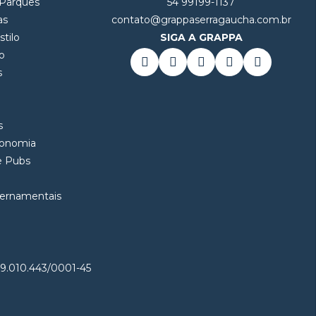
 Parques
54 99199-1137
as
contato@grappaserragaucha.com.br
tilo
SIGA A GRAPPA
o
s
l
s
ronomia
 e Pubs
vernamentais
29.010.443/0001-45