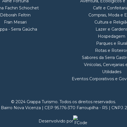
Aline Fortuna
Aventura, Ecológicos e
na Fachin Schiochet
Café e Confeitari
Déborah Feltrin
Compras, Moda e Es
Fran Mesari
Cultura e Religiã
ppa - Serra Gaúcha
Lazer e Garden
Hospedagem
Parques e Rura
Rotas e Roteiro
Sabores da Serra Gast
Vinícolas, Cervejarias
Utilidades
Eventos Corporativos e Go
© 2024 Grappa Turismo. Todos os direitos reservados.
 Bairro Nova Vicenza | CEP 95.176-370 Farroupilha - RS | CNPJ: 
Desenvolvido por