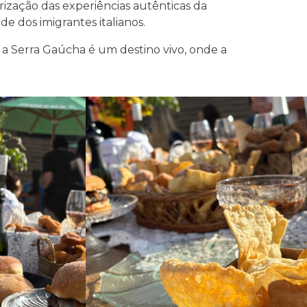
ização das experiências autênticas da
 dos imigrantes italianos.
e a Serra Gaúcha é um destino vivo, onde a