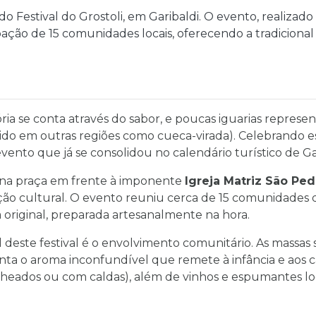
Festival do Grostoli, em Garibaldi. O evento, realizado 
pação de 15 comunidades locais, oferecendo a tradicional 
ria se conta através do sabor, e poucas iguarias repres
o em outras regiões como cueca-virada). Celebrando e
evento que já se consolidou no calendário turístico de Gar
, na praça em frente à imponente
Igreja Matriz São Ped
ão cultural. O evento reuniu cerca de 15 comunidades do
 original, preparada artesanalmente na hora.
 deste festival é o envolvimento comunitário. As massas 
a o aroma inconfundível que remete à infância e aos café
cheados ou com caldas), além de vinhos e espumantes l