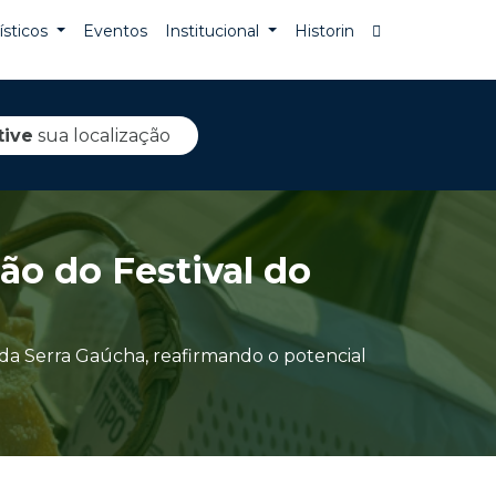
rísticos
Eventos
Institucional
Historin
tive
sua localização
ção do Festival do
da Serra Gaúcha, reafirmando o potencial