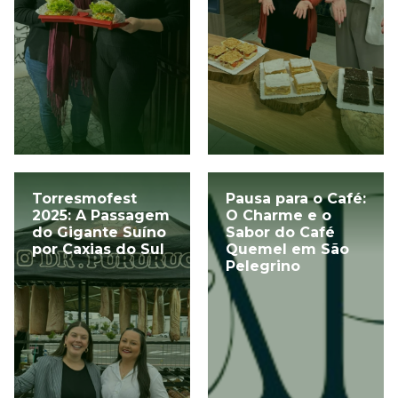
Torresmofest
Pausa para o Café:
2025: A Passagem
O Charme e o
do Gigante Suíno
Sabor do Café
por Caxias do Sul
Quemel em São
Pelegrino