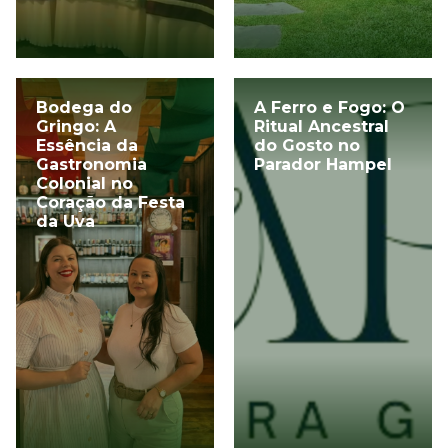
Bodega do
A Ferro e Fogo: O
Gringo: A
Ritual Ancestral
Essência da
do Gosto no
Gastronomia
Parador Hampel
Colonial no
Coração da Festa
da Uva