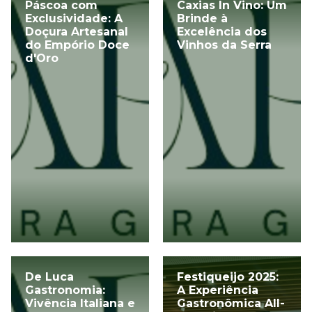
Páscoa com
Caxias In Vino: Um
Exclusividade: A
Brinde à
Doçura Artesanal
Excelência dos
do Empório Doce
Vinhos da Serra
d'Oro
De Luca
Festiqueijo 2025:
Gastronomia:
A Experiência
Vivência Italiana e
Gastronômica All-