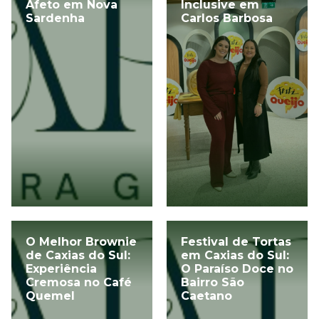
Afeto em Nova
Inclusive em
Sardenha
Carlos Barbosa
O Melhor Brownie
Festival de Tortas
de Caxias do Sul:
em Caxias do Sul:
Experiência
O Paraíso Doce no
Cremosa no Café
Bairro São
Quemel
Caetano