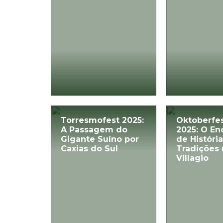
Torresmofest 2025:
Oktoberfes
A Passagem do
2025: O En
Gigante Suíno por
de História
Caxias do Sul
Tradições
Villagio