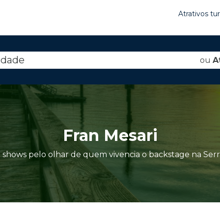
Atrativos tu
idade
ou
A
Fran Mesari
 shows pelo olhar de quem vivencia o backstage na Ser