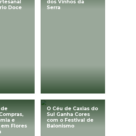
rtesanal
dos Vinhos da
rio Doce
Serra
 de
O Céu de Caxias do
 Compras,
Sul Ganha Cores
omia e
com o Festival de
 em Flores
Balonismo
a