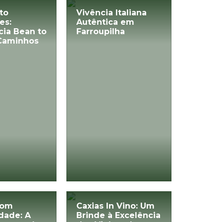
to
Vivência Italiana
es:
Autêntica em
cia Bean to
Farroupilha
Caminhos
com
Caxias In Vino: Um
idade: A
Brinde à Excelência