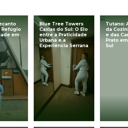
ecanto
Blue Tree Towers
Tutano: 
 Refúgio
Caxias do Sul: O Elo
da Cozin
dade em
entre a Praticidade
e das Ca
Urbana e a
Prato em
Experiência Serrana
Sul