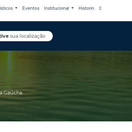
rísticos
Eventos
Institucional
Historin
tive
sua localização
ra Gaúcha.