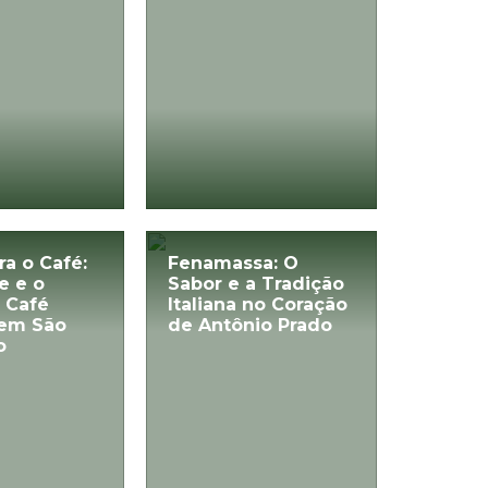
ra o Café:
Fenamassa: O
e e o
Sabor e a Tradição
 Café
Italiana no Coração
em São
de Antônio Prado
o