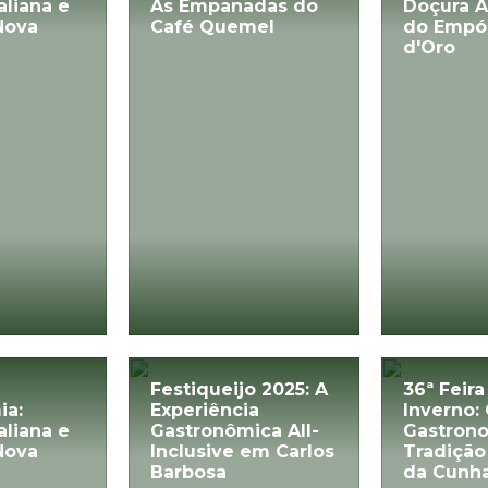
aliana e
As Empanadas do
Doçura A
Nova
Café Quemel
do Empó
d'Oro
Festiqueijo 2025: A
36ª Feira
ia:
Experiência
Inverno:
aliana e
Gastronômica All-
Gastron
Nova
Inclusive em Carlos
Tradição
Barbosa
da Cunh