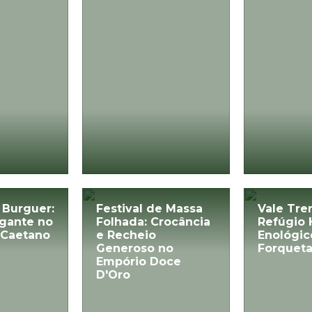
 Burguer:
Festival de Massa
Vale Tre
igante no
Folhada: Crocância
Refúgio 
 Caetano
e Recheio
Enológi
Generoso no
Forquet
Empório Doce
D'Oro