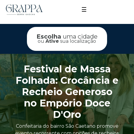
☰
Escolha
uma cidade
ou
Ative
sua localização
Festival de Massa
Folhada: Crocância e
Recheio Generoso
no Empório Doce
D'Oro
Confeitaria do bairro São Caetano promove
evento recorrente com opções de recheios