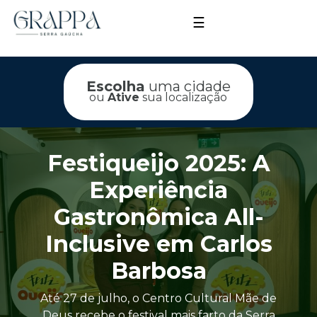
☰
Escolha
uma cidade
ou
Ative
sua localização
Festiqueijo 2025: A
Experiência
Gastronômica All-
Inclusive em Carlos
Barbosa
Até 27 de julho, o Centro Cultural Mãe de
Deus recebe o festival mais farto da Serra