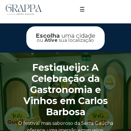
☰
Escolha
uma cidade
ou
Ative
sua localização
Festiqueijo: A
Celebração da
Gastronomia e
Vinhos em Carlos
Barbosa
O festival mais saboroso da Serra Gaúcha
oferece uma imersão em queijos,