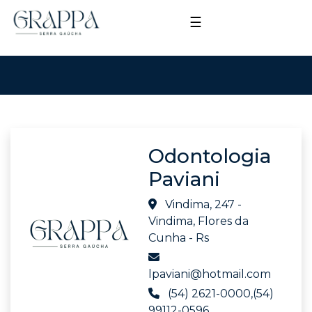
☰
Odontologia
Paviani
Vindima, 247 -
Vindima, Flores da
Cunha - Rs
lpaviani@hotmail.com
(54) 2621-0000,(54)
99112-0596