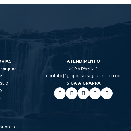
ORIAS
ATENDIMENTO
 Parques
54 99199-1137
as
contato@grappaserragaucha.com.br
tilo
SIGA A GRAPPA
o
s
l
s
ronomia