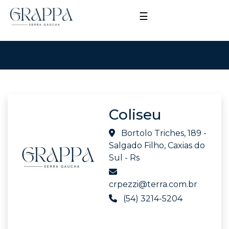
☰
Coliseu
Bortolo Triches, 189 -
Salgado Filho, Caxias do
Sul - Rs
crpezzi@terra.com.br
(54) 3214-5204